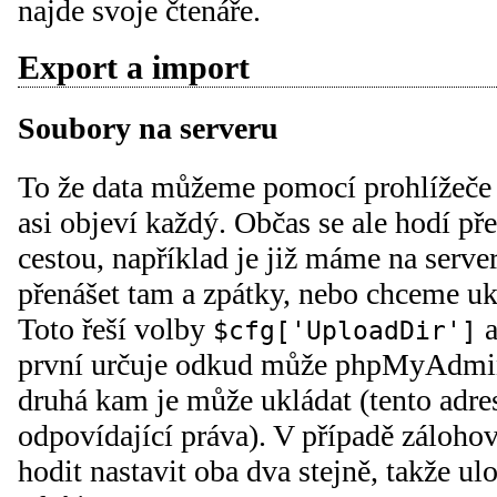
najde svoje čtenáře.
Export a import
Soubory na serveru
To že data můžeme pomocí prohlížeče 
asi objeví každý. Občas se ale hodí př
cestou, například je již máme na server
přenášet tam a zpátky, nebo chceme ukl
Toto řeší volby
$cfg['UploadDir']
první určuje odkud může phpMyAdmin
druhá kam je může ukládat (tento adr
odpovídající práva). V případě záloho
hodit nastavit oba dva stejně, takže 