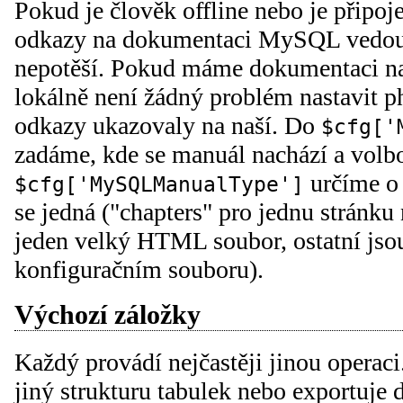
Pokud je člověk offline nebo je připo
odkazy na dokumentaci MySQL vedouc
nepotěší. Pokud máme dokumentaci na
lokálně není žádný problém nastavit
odkazy ukazovaly na naší. Do
$cfg['
zadáme, kde se manuál nachází a volb
určíme o
$cfg['MySQLManualType']
se jedná ("chapters" pro jednu stránku 
jeden velký HTML soubor, ostatní jso
konfiguračním souboru).
Výchozí záložky
Každý provádí nejčastěji jinou operaci
jiný strukturu tabulek nebo exportuje 