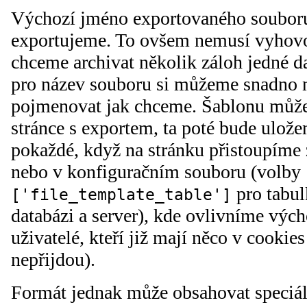
Výchozí jméno exportovaného souboru 
exportujeme. To ovšem nemusí vyhovo
chceme archivat několik záloh jedné 
pro název souboru si můžeme snadno 
pojmenovat jak chceme. Šablonu můž
stránce s exportem, ta poté bude ulož
pokaždé, když na stránku přistoupíme 
nebo v konfiguračním souboru (volby
pro tabul
['file_template_table']
databázi a server), kde ovlivníme vých
uživatelé, kteří již mají něco v cookies
nepřijdou).
Formát jednak může obsahovat speciá