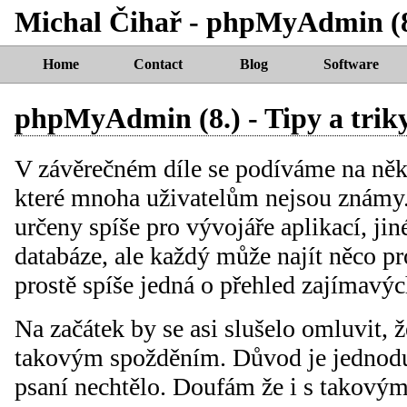
Michal Čihař - phpMyAdmin (8.
Home
Contact
Blog
Software
phpMyAdmin (8.) - Tipy a trik
V závěrečném díle se podíváme na někt
které mnoha uživatelům nejsou známy.
určeny spíše pro vývojáře aplikací, jin
databáze, ale každý může najít něco pr
prostě spíše jedná o přehled zajímavý
Na začátek by se asi slušelo omluvit, ž
takovým spožděním. Důvod je jednodu
psaní nechtělo. Doufám že i s takovým