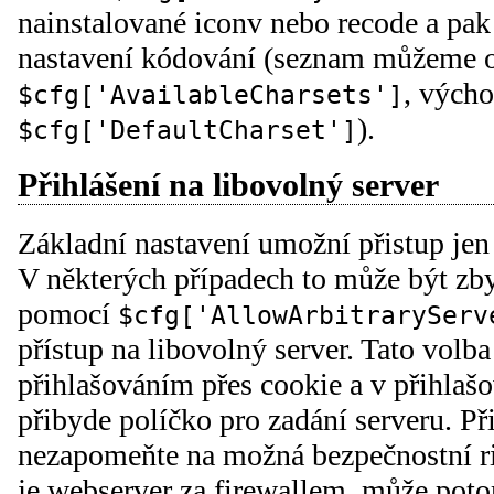
nainstalované iconv nebo recode a pak
nastavení kódování (seznam můžeme o
, vých
$cfg['AvailableCharsets']
).
$cfg['DefaultCharset']
Přihlášení na libovolný server
Základní nastavení umožní přistup jen
V některých případech to může být zby
pomocí
$cfg['AllowArbitraryServ
přístup na libovolný server. Tato volb
přihlašováním přes cookie a v přihlaš
přibyde políčko pro zadání serveru. Př
nezapomeňte na možná bezpečnostní ri
je webserver za firewallem, může poto