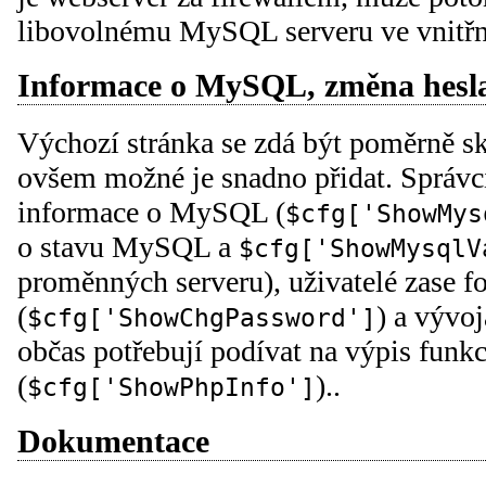
libovolnému MySQL serveru ve vnitřní
Informace o MySQL, změna hesla 
Výchozí stránka se zdá být poměrně s
ovšem možné je snadno přidat. Správci
informace o MySQL (
$cfg['ShowMys
o stavu MySQL a
$cfg['ShowMysqlV
proměnných serveru), uživatelé zase f
(
) a vývoj
$cfg['ShowChgPassword']
občas potřebují podívat na výpis funk
(
)..
$cfg['ShowPhpInfo']
Dokumentace