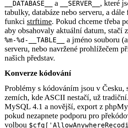
a
, které 
__DATABASE__
__SERVER__
tabulky, databáze nebo serveru, a dále
funkci
strftime
. Pokud chceme třeba p
aby obsahovaly aktuální datum, stačí z
a jméno souboru (ať
%m-%d-__TABLE__
serveru, nebo navržené prohlížečem př
našich představ.
Konverze kódování
Problémy s kódováním jsou v Česku, s
zemích, kde ASCII nestačí, už tradičn
MySQL 4.1 a novější, export z phpM
pokud nezapnete podporu pro překódov
volbou
$cfg['AllowAnywhereRecod