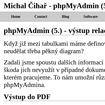
Michal Čihař - phpMyAdmin (5.)
Home
Contact
Blog
Software
phpMyAdmin (5.) - výstup rela
Když již mezi tabulkami máme definov
neudělat třeba pěkný diagram?
Zadali jsme spoustu dalších informací 
škoda jich nevyužít v případné dokume
kterém pracujeme. To nám umožní růz
phpMyAdmina.
Výstup do PDF